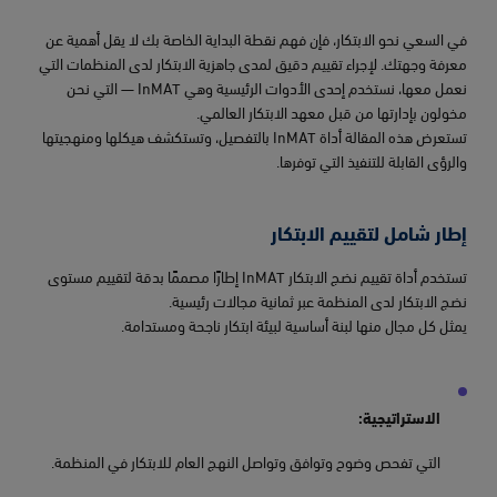
في السعي نحو الابتكار، فإن فهم نقطة البداية الخاصة بك لا يقل أهمية عن
معرفة وجهتك. لإجراء تقييم دقيق لمدى جاهزية الابتكار لدى المنظمات التي
نعمل معها، نستخدم إحدى الأدوات الرئيسية وهي InMAT — التي نحن
مخولون بإدارتها من قبل معهد الابتكار العالمي.
تستعرض هذه المقالة أداة InMAT بالتفصيل، وتستكشف هيكلها ومنهجيتها
والرؤى القابلة للتنفيذ التي توفرها.
إطار شامل لتقييم الابتكار
تستخدم أداة تقييم نضج الابتكار InMAT إطارًا مصممًا بدقة لتقييم مستوى
نضج الابتكار لدى المنظمة عبر ثمانية مجالات رئيسية.
يمثل كل مجال منها لبنة أساسية لبيئة ابتكار ناجحة ومستدامة.
الاستراتيجية:
التي تفحص وضوح وتوافق وتواصل النهج العام للابتكار في المنظمة.