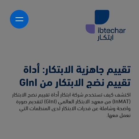
Skip to main conten
English
أكاديمية ابتكار
تطوير البرامج
منصات تجربة التعلم (LXPs)
استشارات ابتكار
تقييم جاهزية الابتكار: أداة
تقديم البرامج
تقييمات الجاهزية والنضج في الابتكار
تقييم نضج الابتكار من GInI
تطوير استراتيجية الابتكار وخارطة الطريق
من نحن
برامج الابتكار
اكتشف كيف تستخدم شركة ابتكار أداة تقييم نضج الابتكار
مراكز الابتكار
مع من نعمل
(InMAT) من معهد الابتكار العالمي (GInI) لتقديم صورة
برامج إثبات المفاهيم والبرامج التجريبية
القطاع الحكومي
واضحة وشاملة عن قدرات الابتكار لدى المنظمات التي
المنتجات والخدمات الجاهزة للسوق
القطاع الخاص
نعمل معها.
المعرفة
المؤسسات غير الربحية وشبه الحكومية
المتعلمون
تواصل معنا
االشركاء