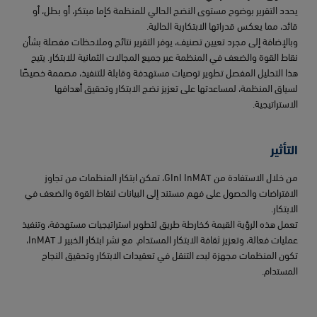
يحدد التقرير بوضوح مستوى النضج الحالي للمنظمة كإما مبتكر، أو بطل، أو
قائد، مما يعكس قدراتها الابتكارية الحالية.
وبالإضافة إلى مجرد تعيين تصنيف، يوفر التقرير نتائج وملاحظات مفصلة بشأن
نقاط القوة والضعف في المنظمة عبر جميع المجالات الثمانية للابتكار. يتيح
هذا التحليل المفصل تطوير توصيات مستهدفة وقابلة للتنفيذ، مصممة خصيصًا
لسياق المنظمة، لمساعدتها على تعزيز نضج الابتكار وتحقيق أهدافها
الاستراتيجية.
التأثير
من خلال الاستفادة من GInI InMAT، تمكن ابتكار المنظمات من تجاوز
الافتراضات والحصول على فهم مستند إلى البيانات لنقاط القوة والضعف في
الابتكار.
تعمل هذه الرؤية القيمة كخارطة طريق لتطوير استراتيجيات مستهدفة، وتنفيذ
عمليات فعالة، وتعزيز ثقافة الابتكار المستدام. مع نشر ابتكار الخبير لـ InMAT،
تكون المنظمات مجهزة لبدء التنقل في تعقيدات الابتكار وتحقيق النجاح
المستدام.