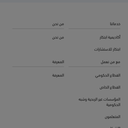
خدماتنا
من نحن
أكاديمية ابتكار
من نحن
ابتكار للاستشارات
مع من نعمل
المعرفة
القطاع الحكومي
المعرفة
القطاع الخاص
المؤسسات غير الربحية وشبه
الحكومية
المتعلمون
االشركاء