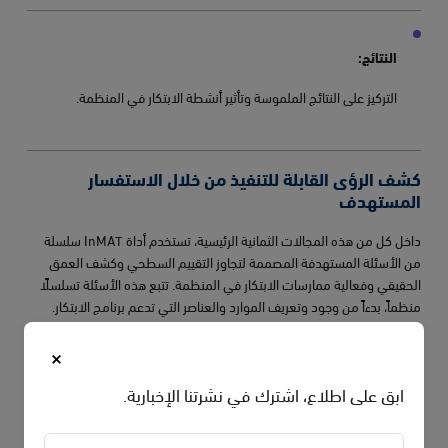
النتائج:
التركيز على النتائج الملموسة وتأثير أنشطة الابتكار في المنظمة.
كشف الرؤى القابلة للتنفيذ من خلال الاستفسار
المستهدف
داخل كل من هذه المجالات الثمانية الرئيسية، تستخدم أداة InMAT سلسلة
من الأسئلة المستهدفة المصممة لتجاوز التقييم السطحي وكشف العمق
الحقيقي وفعالية ممارسات الابتكار في المنظمة. تتبع هذه الأسئلة تسلسلًا
منظماً، بدءاً من وجود وتعريف الموارد والعناصر التي تدعم برنامج الابتكار.
×
رحلة تقييم تعاونية وبصيرة
ابق على اطلاع، اشترك في نشرتنا الإخبارية.
يستخدم تقييم InMAT، الذي يجريه فريق ابتكار من مقيمي الابتكار المعتمدين
من GInI (AInAs)، نهجاً شاملاً وتعاونياً يجمع بين مراجعات الوثائق