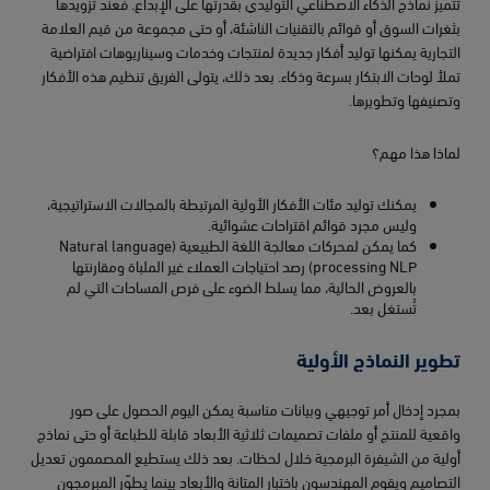
تتميّز نماذج الذكاء الاصطناعي التوليدي بقدرتها على الإبداع. فعند تزويدها
بثغرات السوق أو قوائم بالتقنيات الناشئة، أو حتى مجموعة من قيم العلامة
التجارية يمكنها توليد أفكار جديدة لمنتجات وخدمات وسيناريوهات افتراضية
تملأ لوحات الابتكار بسرعة وذكاء. بعد ذلك، يتولى الفريق تنظيم هذه الأفكار
وتصنيفها وتطويرها.
لماذا هذا مهم؟
يمكنك توليد مئات الأفكار الأولية المرتبطة بالمجالات الاستراتيجية،
وليس مجرد قوائم اقتراحات عشوائية.
كما يمكن لمحركات معالجة اللغة الطبيعية (Natural language
processing NLP) رصد احتياجات العملاء غير الملباة ومقارنتها
بالعروض الحالية، مما يسلط الضوء على فرص المساحات التي لم
تُستغل بعد.
تطوير النماذج الأولية
بمجرد إدخال أمر توجيهي وبيانات مناسبة يمكن اليوم الحصول على صور
واقعية للمنتج أو ملفات تصميمات ثلاثية الأبعاد قابلة للطباعة أو حتى نماذج
أولية من الشيفرة البرمجية خلال لحظات. بعد ذلك يستطيع المصممون تعديل
التصاميم ويقوم المهندسون باختبار المتانة والأبعاد بينما يطوّر المبرمجون