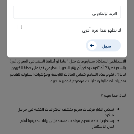
يستطيع الموظف المبتدئ الوصول إلى نفس الرؤى والمعلومات
التي يستند إليها المحلل الخبير، مما يسرّع عملية التعلّم داخل
المؤسسة.
تقليل الثغرات وتكرار الجهود لأن الجميع يعمل من قاعدة معرفية
متجددة ومشتركة.
لا تظهر هذا مرة أخرى
منصة استشارية دائمة
سجل
قبل اتخاذ قرارات تتطلب ميزانيات كبيرة يمكن للفرق استخدام أدوات الذكاء
الاصطناعي لمحاكاة سيناريوهات مثل: “ماذا لو أطلقنا المنتج في السوق (س)
بالسعر (ص)؟” أو “كيف يمكن أن يؤثر التغيير التنظيمي (ع) على خطة الكربون
لدينا؟”. تقوم هذه النماذج بتحليل البيانات التاريخية ومؤشرات السلوك لتقديم
تقديرات احتمالية وتحليلات موضوعية وغير متحيزة.
لماذا هذا مهم ؟
تمكين اختبار فرضيات سريع يكشف الافتراضات الخفية في مراحل
مبكرة.
يستطيع القادة تقديم مواقف مستندة إلى بيانات حقيقية أمام
لجان الاستثمار.