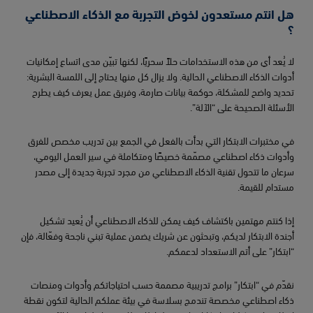
هل انتم مستعدون لخوض التجربة مع الذكاء الاصطناعي
؟
لا يُعد أي من هذه الاستخدامات حلاً سحريًا، لكنها تبيّن مدى اتساع إمكانيات
أدوات الذكاء الاصطناعي الحالية. ولا يزال كل منها يحتاج إلى اللمسة البشرية:
تحديد واضح للمشكلة، حوكمة بيانات صارمة، وفريق عمل يعرف كيف يطرح
الأسئلة الصحيحة على “الآلة”.
في مختبرات الابتكار التي بدأت بالفعل في الجمع بين تدريب مخصص للفرق
وأدوات ذكاء اصطناعي مصمّمة خصيصًا ومتكاملة في سير العمل اليومي،
سرعان ما تتحول تقنية الذكاء الاصطناعي من مجرد تجربة جديدة إلى مصدر
مستدام للقيمة.
إذا كنتم مهتمين باكتشاف كيف يمكن للذكاء الاصطناعي أن يُعيد تشكيل
أجندة الابتكار لديكم، وتبحثون عن شريك يضمن عملية تبني ناجحة وفعّالة، فإن
“ابتكار” على أتم الاستعداد لدعمكم.
نقدّم في “ابتكار” برامج تدريبية مصممة حسب احتياجاتكم وأدوات ومنصات
ذكاء اصطناعي مخصصة تندمج بسلاسة في بيئة عملكم الحالية لتكون نقطة