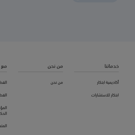
خدماتنا
من نحن
مع 
أكاديمية ابتكار
من نحن
القط
ابتكار للاستشارات
القط
المؤ
الحك
المت