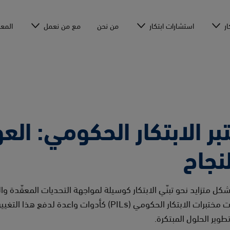
ار
استشارات ابتكار
من نحن
مع من نعمل
المع
ر الابتكار الحكومي: الع
نجاح
كل متزايد نحو تبنّي الابتكار كوسيلة لمواجهة التحديات المعقّدة وا
العامة. وفي هذا السياق، برزت مختبرات الابتكار الحكومي (PILs) كأدوات
وير الحلول المبتكرة.