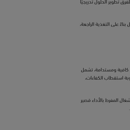
ختبرات، إذ تتيح للفرق تطوير الحلول تدريجيًا
ناءً على التغذية الراجعة،
د كافية ومستدامة، تشمل
عوبة استقطاب الكفاءات،
شغال المفرط بالأداء قصير