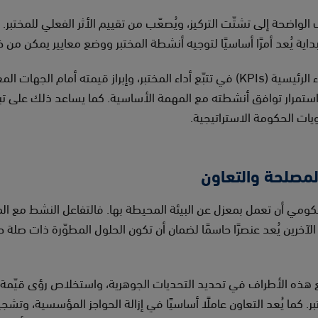
الواضحة إلى تشتّت التركيز، ويُصعّب من تقييم الأثر الفعلي للمختبر.
اية يُعد أمرًا أساسيًا لتوجيه أنشطة المختبر ووضع معايير يمكن من خ
ويُسهم تحديد مؤشرات الأداء الرئيسية (KPIs) في تتبّع أداء المختبر، وإبراز قيمته 
استمرار توافق أنشطته مع المهمة الأساسية. كما يساعد ذلك على تبري
يات الحكومة الاستراتيجية.
لمصلحة والتعاون
لحكومي أن تعمل بمعزل عن البيئة المحيطة بها. فالتفاعل النشط مع ال
آخرين يُعد عنصرًا حاسمًا لضمان أن تكون الحلول المطوّرة ذات صلة ح
 هذه الأطراف في تحديد التحديات الجوهرية، واستخلاص رؤى قيّمة، و
. كما يُعد التعاون عاملًا أساسيًا في إزالة الحواجز المؤسسية، وتشجي