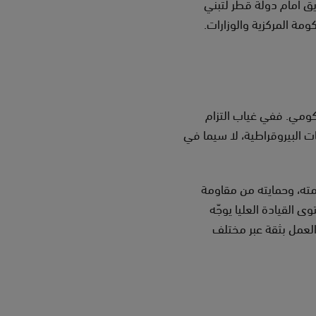
ق أمام دولة قطر لتبنّي
ة المركزية والوزارات.
كومي. ففي غياب التزام
بات البيروقراطية، لا سيما في
همته، وحمايته من مقاومة
 القيادة العليا يوجّه
والعمل بثقة عبر مختلف