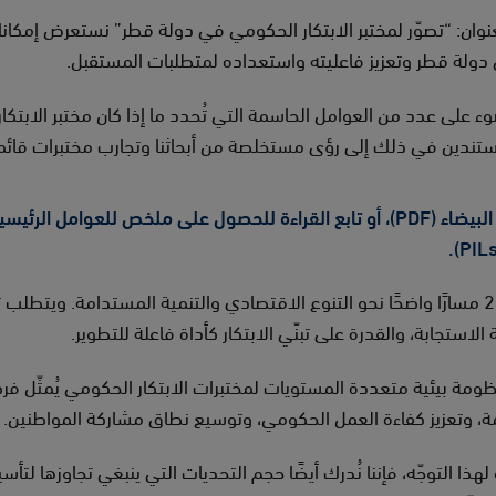
عنوان: “تصوّر لمختبر الابتكار الحكومي في دولة قطر” نستعرض إمكان
ولة قطر وتعزيز فاعليته واستعداده لمتطلبات المستقبل.
ء على عدد من العوامل الحاسمة التي تُحدد ما إذا كان مختبر الابتك
ستندين في ذلك إلى رؤى مستخلصة من أبحاثنا وتجارب مختبرات قائمة
لتحميل ملف الورقة البيضاء (PDF)، أو تابع القراءة للحصول على ملخص للعوامل
ترسم رؤية قطر الوطنية 2030 مسارًا واضحًا نحو التنوع الاقتصادي والتنمية المستدامة
 الاستجابة، والقدرة على تبنّي الابتكار كأداة فاعلة للتطوير.
منظومة بيئية متعددة المستويات لمختبرات الابتكار الحكومي يُمثّل فر
، وتعزيز كفاءة العمل الحكومي، وتوسيع نطاق مشاركة المواطنين.
 لهذا التوجّه، فإننا نُدرك أيضًا حجم التحديات التي ينبغي تجاوزها لتأ