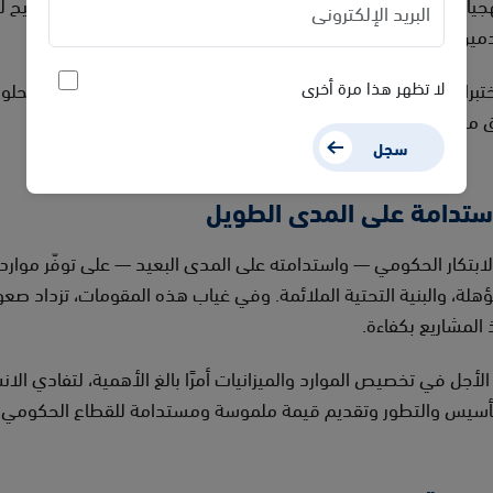
على خبراتنا العملية، تُعد المنهجيات المرنة (Agile) الإطار الأمثل لهذا النوع من الم
مين بشكل مستمر.
ختبرات الابتكار الاستجابة السريعة للمعطيات الجديدة، وتحسين الحلول ب
لا تظهر هذا مرة أخرى
مع احتياجات المواطنين المتغيرة وتوجّهات السوق الديناميكية.
سجل
ستدامة على المدى الطويل
لابتكار الحكومي — واستدامته على المدى البعيد — على توفّر موار
لمؤهلة، والبنية التحتية الملائمة. وفي غياب هذه المقومات، تزداد ص
ذ المشاريع بكفاءة.
الأجل في تخصيص الموارد والميزانيات أمرًا بالغ الأهمية، لتفادي الان
التأسيس والتطور وتقديم قيمة ملموسة ومستدامة للقطاع الحكومي.