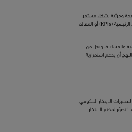
اضحة ومرئية بشكل مستمر.
ويتطلب ذلك تبنّي استراتيجية تواصل فعّالة ومتّسقة تبرز التقدم المحرز استنادًا إلى مؤشرات الأداء الرئيسية (KPIs) أو المعالم
ة والمساءلة، ويعزز من
نهج أن يدعم استمرارية
لمختبرات الابتكار الحكومي
تصوّر لمختبر الابتكار