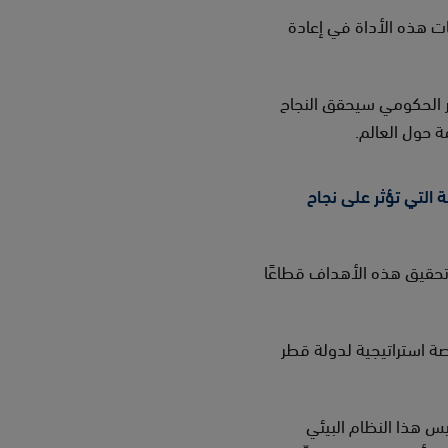
المؤسسات غير الربحية وشبه الحكومية
ات هذه الأداة في إعادة
المتعلمون
تواصل معنا
االشركاء
ار الحكومي سيحقق النجاح
 حول العالم.
 الرئيسية التي تؤثر على نجاح
. ويتطلب تحقيق هذه الأهداف قطاعًا
صة استراتيجية لدولة قطر
سيس هذا النظام البيئي